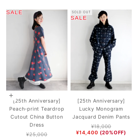
SALE
SOLD OUT
SALE
Add to cart
[25th Anniversary]
[25th Anniversary]
Peach-print Teardrop
Lucky Monogram
Cutout China Button
Jacquard Denim Pants
Dress
Regular price
¥18,000
Sale price
¥14,400
(20%OFF)
Regular price
¥25,000