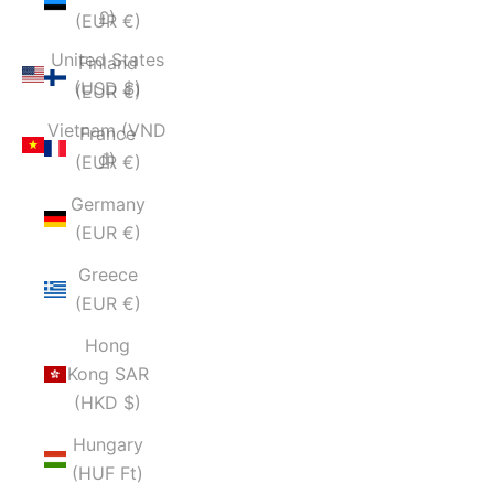
£)
(EUR €)
United States
Finland
(USD $)
(EUR €)
Vietnam (VND
France
₫)
(EUR €)
Germany
(EUR €)
Greece
(EUR €)
Hong
Kong SAR
(HKD $)
Hungary
(HUF Ft)