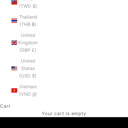
(TWD $)
Thailand
(THB ฿)
United
Kingdom
(GBP £)
United
States
(USD $)
Vietnam
(VND ₫)
Cart
Your cart is empty