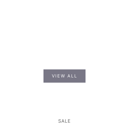
2026.08.06
2026.0
【ポイント3倍】8/6(木)0:01→8/16(日) 店
【SAL
頭もオンラインも全品ポイント3倍。期間中
ました（
はセール品に冬物も加わります
30%OF
VIEW ALL
SALE