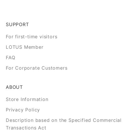
陽射し眩しい昼、中華街は人波で賑わう。裾に揺れる梅刺
繍フレアースカートが、風を纏う。
¥25,000 → ¥20,000（20%OFF）
SUPPORT
残り2枚！
For first-time visitors
https://t.co/b386onmLd2
#ROUROU #横浜中華街 #ネオアジア
LOTUS Member
2026年8月8日
FAQ
晴れ間のぞく朝九時、開いたばかりの店先を観光客が行き
For Corporate Customers
交う。朝の光に馴染むチャイナパーカーは、肌をやわらか
く包む一枚。
¥16,800 → ¥13,440（20%OFF）
ABOUT
https://t.co/VuJsQFj8Jy
Store Information
#ROUROU #横浜中華街 #ネオアジア
Privacy Policy
2026年8月8日
Description based on the Specified Commercial
Transactions Act