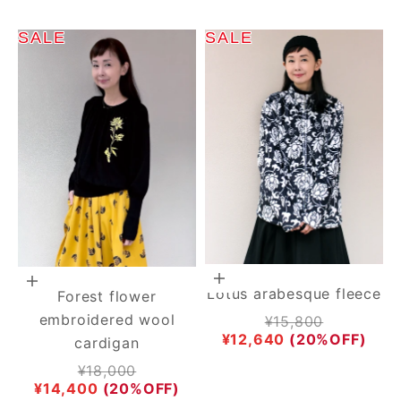
SALE
SALE
Add to cart
Choose options
Lotus arabesque fleece
Forest flower
embroidered wool
Regular price
¥15,800
Sale price
¥12,640
(20%OFF)
cardigan
Regular price
¥18,000
Sale price
¥14,400
(20%OFF)