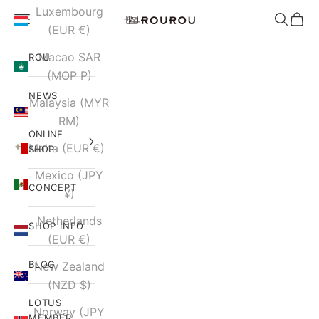
Skip to content
Luxembourg
Open navigation menu
Open s
Open
ROUROU | Neo As
(EUR €)
Macao SAR
ROU
(MOP P)
NEWS
Malaysia (MYR
RM)
ONLINE
Malta (EUR €)
SHOP
Mexico (JPY
CONCEPT
¥)
Netherlands
SHOP INFO
(EUR €)
BLOG
New Zealand
(NZD $)
LOTUS
Norway (JPY
MEMBER