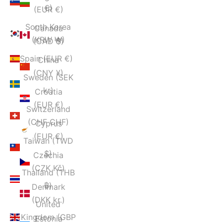
€)
(EUR €)
South Korea
Canada
(KRW ₩)
(CAD $)
Spain (EUR €)
China
(CNY ¥)
Sweden (SEK
kr)
Croatia
(EUR €)
Switzerland
(CHF CHF)
Cyprus
(EUR €)
Taiwan (TWD
$)
Czechia
(CZK Kč)
Thailand (THB
฿)
Denmark
(DKK kr.)
United
Kingdom (GBP
Estonia