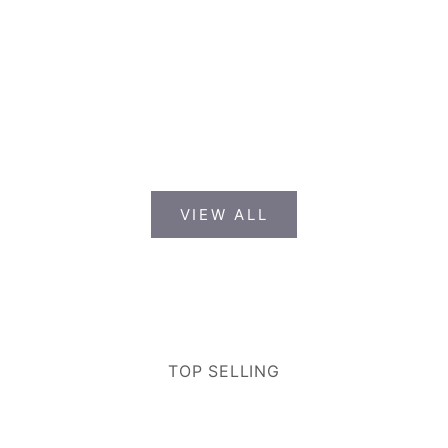
Choose options
スニーカージャカードソ
Choose options
ロータスチュールレース
ックス/パンダ・新蓮唐草
パッチワークTシャツ (ク
Sale price
¥2,400
リックポスト)
Sale price
¥9,085
VIEW ALL
TOP SELLING