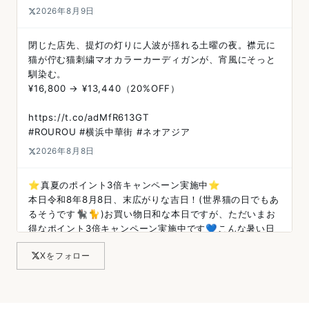
2026年8月9日
閉じた店先、提灯の灯りに人波が揺れる土曜の夜。襟元に
猫が佇む猫刺繍マオカラーカーディガンが、宵風にそっと
馴染む。
¥16,800 → ¥13,440（20%OFF）
https://t.co/adMfR613GT
#ROUROU #横浜中華街 #ネオアジア
2026年8月8日
⭐️真夏のポイント3倍キャンペーン実施中⭐️
本日令和8年8月8日、末広がりな吉日！(世界猫の日でもあ
るそうです🐈‍⬛🐈)お買い物日和な本日ですが、ただいまお
得なポイント3倍キャンペーン実施中です💙こんな暑い日
にはオンラインショッピングもオススメです♪新作も続々
Xをフォロー
入荷中🐼https://t.co/U6dNvXmNG6
https://t.co/OfEVDOKL5A
2026年8月8日